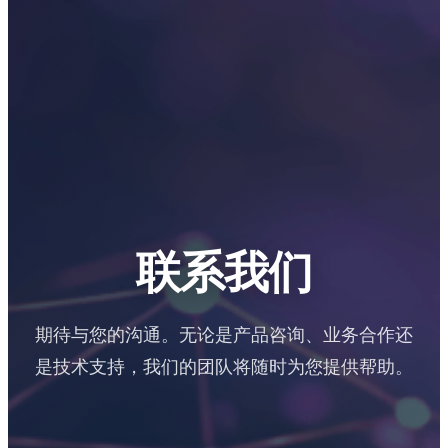
联系我们
期待与您的沟通。无论是产品咨询、业务合作还
是技术支持，我们的团队将随时为您提供帮助。