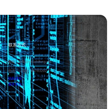
联系方式
邮箱：szfkj@shuzhifeng.net
电话：（028）65783202
隐私政策
服务条款