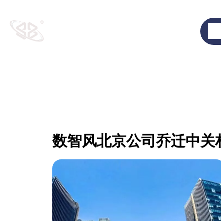
跳
至
首
内
容
数智风北京公司乔迁中关