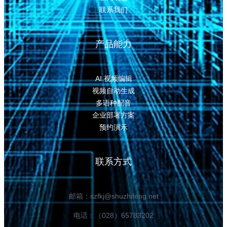
联系我们
产品能力
AI 视频编辑
视频自动生成
多语种配音
企业部署方案
预约演示
联系方式
邮箱：szfkj@shuzhifeng.net
电话：（028）65783202